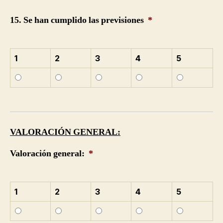
15. Se han cumplido las previsiones
*
1
2
3
4
5
VALORACIÓN GENERAL:
Valoración general:
*
1
2
3
4
5