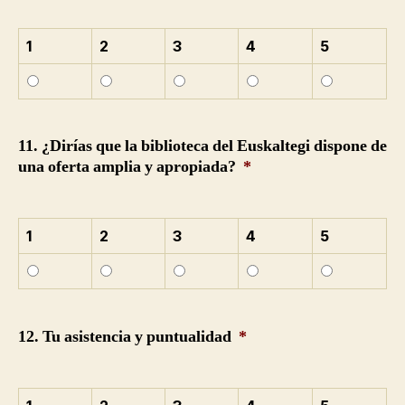
1
2
3
4
5
11. ¿Dirías que la biblioteca del Euskaltegi dispone de
una oferta amplia y apropiada?
*
1
2
3
4
5
12. Tu asistencia y puntualidad
*