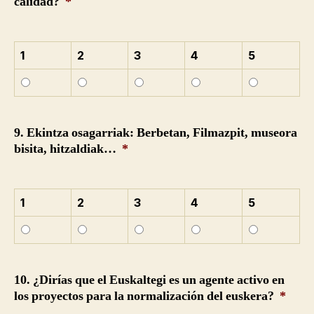
calidad?
*
1
2
3
4
5
9. Ekintza osagarriak: Berbetan, Filmazpit, museora
bisita, hitzaldiak…
*
1
2
3
4
5
10. ¿Dirías que el Euskaltegi es un agente activo en
los proyectos para la normalización del euskera?
*