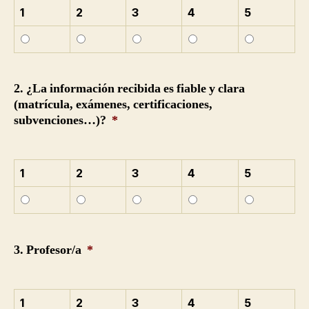
1
2
3
4
5
2. ¿La información recibida es fiable y clara
(matrícula, exámenes, certificaciones,
subvenciones…)?
*
1
2
3
4
5
3. Profesor/a
*
1
2
3
4
5