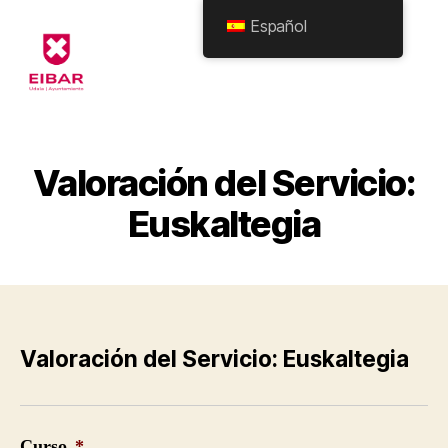
Español
Eibarko
Udala
-
Formularioak
Valoración del Servicio:
Euskaltegia
Valoración del Servicio: Euskaltegia
Curso
*