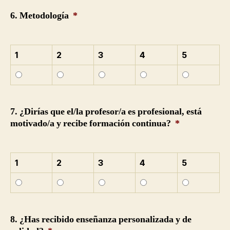
6. Metodología
*
1
2
3
4
5
7. ¿Dirías que el/la profesor/a es profesional, está
motivado/a y recibe formación continua?
*
1
2
3
4
5
8. ¿Has recibido enseñanza personalizada y de