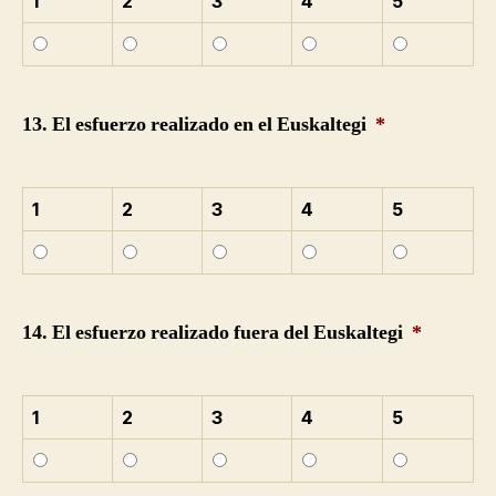
1
2
3
4
5
13. El esfuerzo realizado en el Euskaltegi
*
1
2
3
4
5
14. El esfuerzo realizado fuera del Euskaltegi
*
1
2
3
4
5