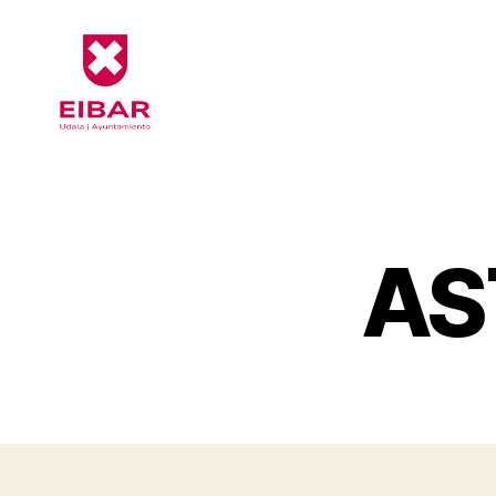
Eibarko
Udala
-
Formularioak
AS