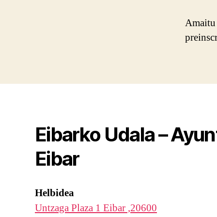
Amaitu 
preinsc
Eibarko Udala – Ayu
Eibar
Helbidea
Untzaga Plaza 1 Eibar ,20600