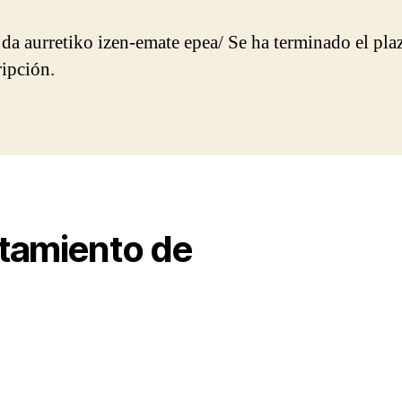
da aurretiko izen-emate epea/ Se ha terminado el pla
ripción.
ntamiento de