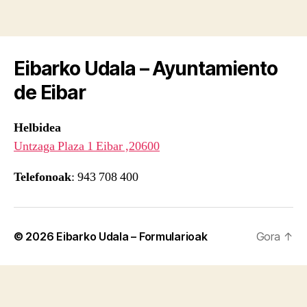
Eibarko Udala – Ayuntamiento
de Eibar
Helbidea
Untzaga Plaza 1 Eibar ,20600
Telefonoak
: 943 708 400
© 2026
Eibarko Udala – Formularioak
Gora
↑