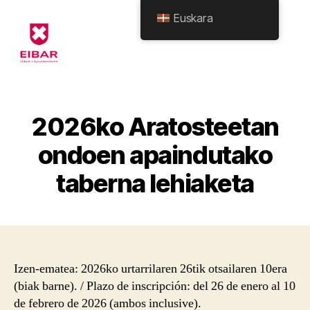
Euskara
Eibarko
Udala
-
Formularioak
2026ko Aratosteetan
ondoen apaindutako
taberna lehiaketa
Izen-ematea: 2026ko urtarrilaren 26tik otsailaren 10era
(biak barne). / Plazo de inscripción: del 26 de enero al 10
de febrero de 2026 (ambos inclusive).