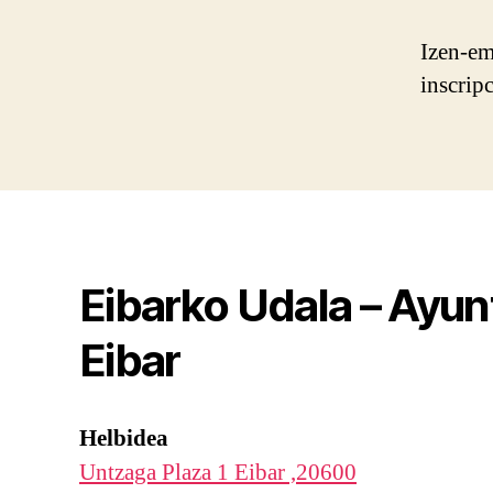
Izen-em
inscrip
Eibarko Udala – Ayu
Eibar
Helbidea
Untzaga Plaza 1 Eibar ,20600