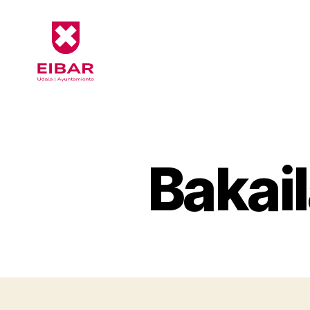
Eibarko
Udala
-
Formularioak
Bakai