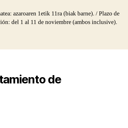
atea: azaroaren 1etik 11ra (biak barne). / Plazo de
ción: del 1 al 11 de noviembre (ambos inclusive).
ntamiento de