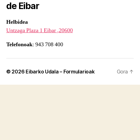
de Eibar
Helbidea
Untzaga Plaza 1 Eibar ,20600
Telefonoak
: 943 708 400
© 2026
Eibarko Udala – Formularioak
Gora
↑