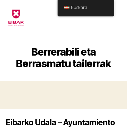
Euskara
Eibarko
Udala
-
Formularioak
Berrerabili eta
Berrasmatu tailerrak
Eibarko Udala – Ayuntamiento