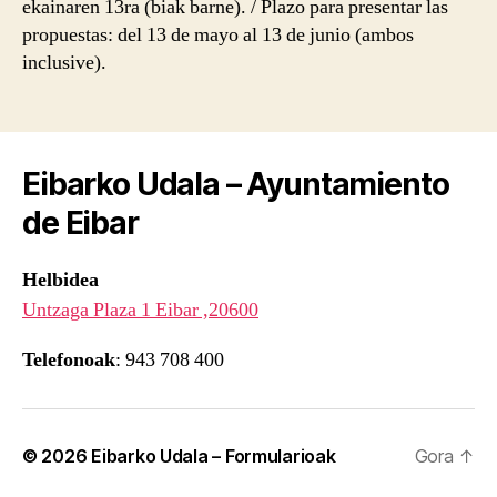
ekainaren 13ra (biak barne). / Plazo para presentar las
propuestas: del 13 de mayo al 13 de junio (ambos
inclusive).
Eibarko Udala – Ayuntamiento
de Eibar
Helbidea
Untzaga Plaza 1 Eibar ,20600
Telefonoak
: 943 708 400
© 2026
Eibarko Udala – Formularioak
Gora
↑