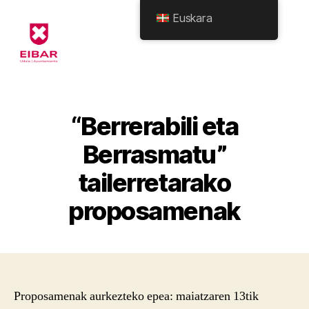
Euskara
Eibarko
Udala
-
Formularioak
“Berrerabili eta
Berrasmatu”
tailerretarako
proposamenak
Proposamenak aurkezteko epea: maiatzaren 13tik