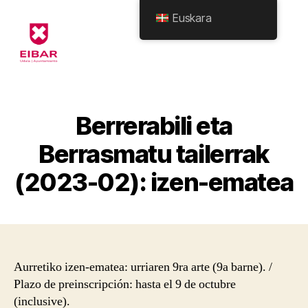
Euskara
Eibarko
Udala
-
Formularioak
Berrerabili eta
Berrasmatu tailerrak
(2023-02): izen-ematea
Aurretiko izen-ematea: urriaren 9ra arte (9a barne). /
Plazo de preinscripción: hasta el 9 de octubre
(inclusive).