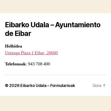
Eibarko Udala – Ayuntamiento
de Eibar
Helbidea
Untzaga Plaza 1 Eibar ,20600
Telefonoak
: 943 708 400
© 2026
Eibarko Udala – Formularioak
Gora
↑