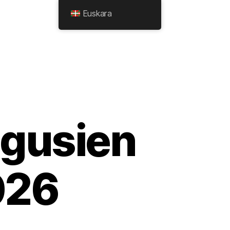
Euskara
gusien
026