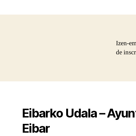
Izen-em
de insc
Eibarko Udala – Ayu
Eibar