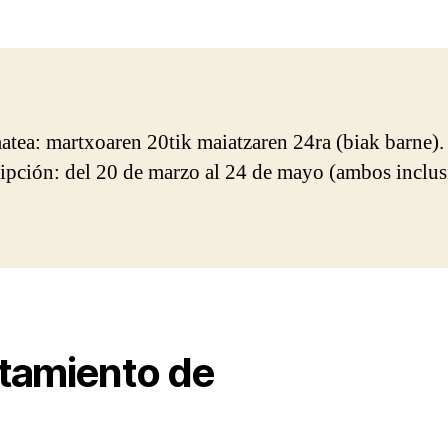
atea: martxoaren 20tik maiatzaren 24ra (biak barne). 
ripción: del 20 de marzo al 24 de mayo (ambos inclus
ntamiento de