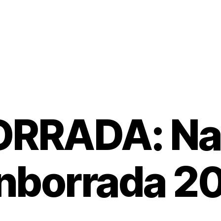
RRADA: Na
nborrada 2