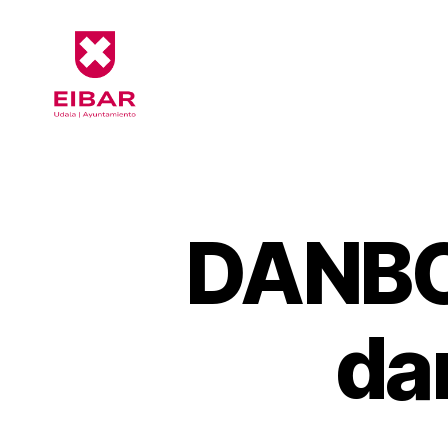
Eibarko
Udala
-
Formularioak
DANBO
da